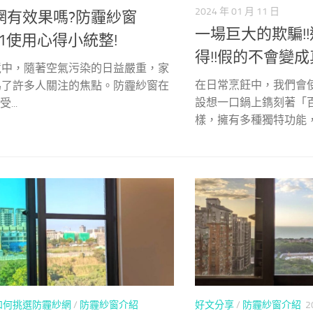
2024 年 01 月 11 日
網有效果嗎?防霾紗窗
一場巨大的欺騙!
e01使用心得小統整!
得!!假的不會變成真
境中，隨著空氣污染的日益嚴重，家
在日常烹飪中，我們會
為了許多人關注的焦點。防霾紗窗在
設想一口鍋上鐫刻著「
受...
樣，擁有多種獨特功能，.
如何挑選防霾紗網
/
防霾紗窗介紹
好文分享
/
防霾紗窗介紹
2