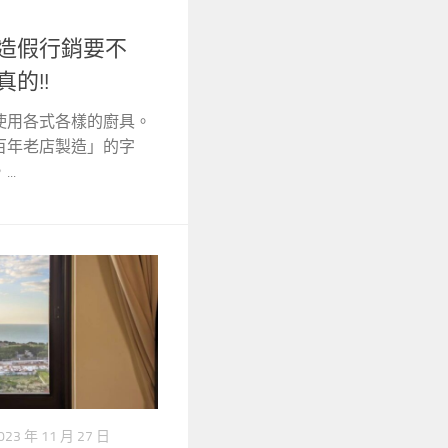
!造假行銷要不
的!!
使用各式各樣的廚具。
百年老店製造」的字
..
023 年 11 月 27 日