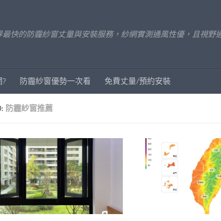
界最快的防霾紗窗丈量與安裝服務，紗網實測通風性優，且視野通
?
防霾紗窗優勢一次看
免費丈量/預約安裝
D:
防霾紗窗推薦