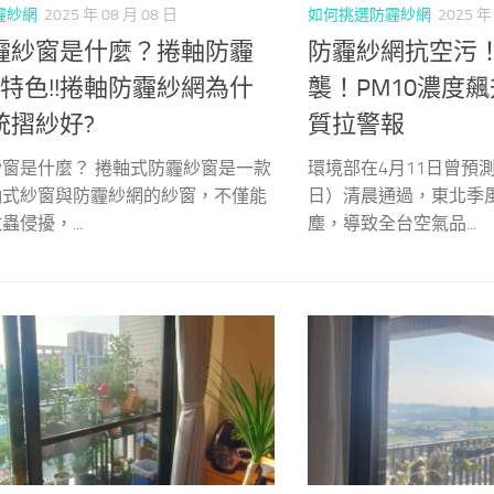
霾紗網
2025 年 08 月 08 日
如何挑選防霾紗網
2025 年
霾紗窗是什麼？捲軸防霾
防霾紗網抗空污
特色!!捲軸防霾紗網為什
襲！PM10濃度
統摺紗好?
質拉警報
窗是什麼？ 捲軸式防霾紗窗是一款
環境部在4月11日曾預
軸式紗窗與防霾紗網的紗窗，不僅能
日）清晨通過，東北季
侵擾，...
塵，導致全台空氣品...