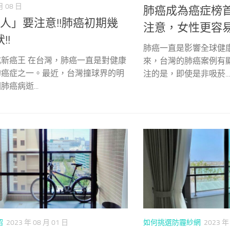
月 08 日
肺癌成為癌症榜首
人」要注意!!肺癌初期幾
注意，女性更容易
!!
肺癌一直是影響全球健
新癌王 在台灣，肺癌一直是對健康
來，台灣的肺癌案例有
的癌症之一。最近，台灣撞球界的明
注的是，即使是非吸菸...
癌病逝...
紹
2023 年 08 月 01 日
如何挑選防霾紗網
2023 年