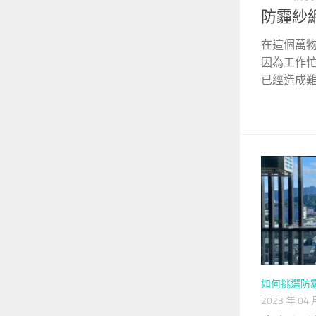
防霾紗網
在這個萬
因為工作
已經造成難以
如何挑選防
2023 年 04 