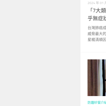
2024 年 01 
「7大類
乎無症狀
台灣肺癌成
威脅最大
星楊清順因肺
防霾紗窗介