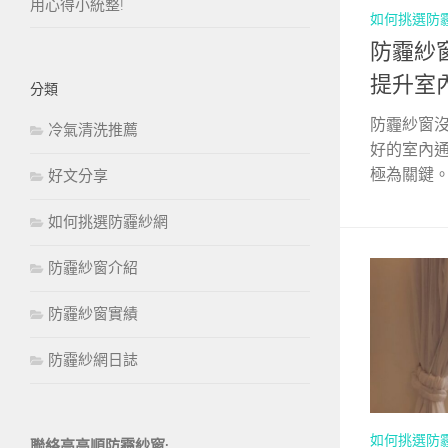
用心得小統整!
如何挑選防
防霾紗
提升室
分類
防霾紗窗沒
冷氣清洗推薦
好的室內
極為關鍵。然
好文分享
如何挑選防霾紗網
防霾紗窗介紹
防霾紗窗實績
防霾紗網日誌
如何挑選防
聯絡高高順防霾紗窗: