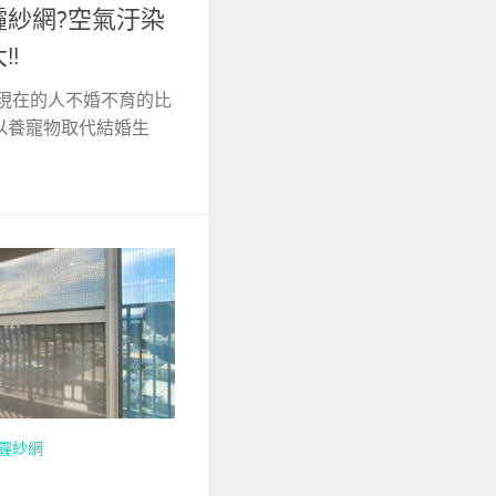
霾紗網?空氣汙染
!
 現在的人不婚不育的比
以養寵物取代結婚生
霾紗網