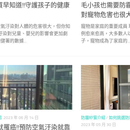
買早知道!!守護孩子的健康
毛小孩也需要防
對寵物危害也很大!
空氣汙染對人體的危害很大，但你知
寵物是家庭的重要成員
汙染對兒童、嬰兒的影響會更加劇
例愈來愈高，大多數人
署的數據...
子，寵物成為了家庭的...
紹
2023 年 06 月 14 日
防霾紗窗介紹
/
如何挑選防
2023 年 05 月 30 日
就罹癌!!預防空氣汙染就靠