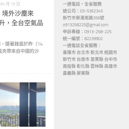
一通電話，全省服務
 04 月 15 日
總公司：03-5362345
！境外沙塵來
新竹市榮濱南路356號
飆升，全台空氣品
o913258225@gmail.com
申訴專線：0913-258-225
統一編號：82239902
測，隨著鋒面於昨（14
一通電話全省服務：
風夾帶來自中國的沙
基隆市 台北市 新北市 桃園市
新竹市 台南市 苗栗縣 台中市
南投縣 彰化縣 雲林縣 高雄市
嘉義縣 屏東縣