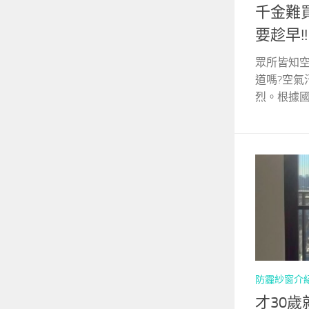
千金難
要趁早!!
眾所皆知
道嗎?空氣
烈。根據國健
防霾紗窗介
才30歲