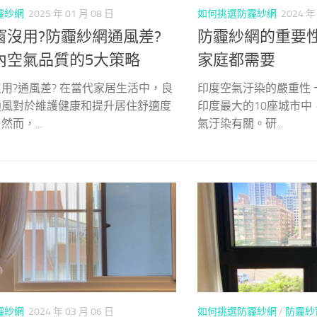
霾紗網
2025 年 01 月 08 日
如何挑選防霾紗網
2024 年
窗沒用?防霾紗網通風差?
防霾紗網的重要
內空氣品質的5大策略
家庭都需要
用?通風差? 在當代家居生活中，良
印度空氣汙染的嚴重性
通風對於維護健康和提升居住舒適度
印度最大的10座城市中
而，...
氣汙染有關。研...
霾紗網
2024 年 03 月 06 日
如何挑選防霾紗網
/
防霾紗