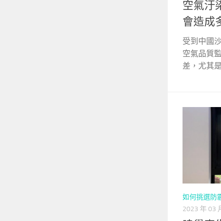
空氣汙
會造成
受到中國
空氣品質
差，尤其是高
如何挑選防
2023 年 03 