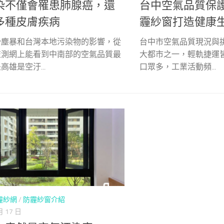
台中空氣品質保
染不僅會罹患肺腺癌，還
霾紗窗打造健康
多種皮膚疾病
台中市空氣品質現況與
沙塵暴和台灣本地污染物的影響，從
大都市之一，輕軌捷運
監測網上能看到中南部的空氣品質最
口眾多，工業活動頻...
雄是空汙...
霾紗網
/
防霾紗窗介紹
月 17 日