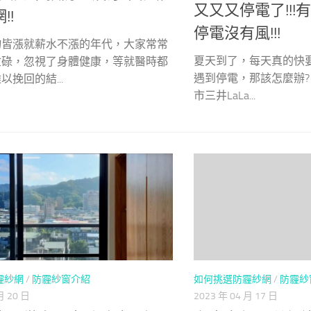
又又又停電了!!
!!
停電沒有風!!!
物皆漲就薪水不漲的年代，大家常常
夏天到了，每天真的快
忙碌，忽視了身體健康，等就醫時都
遇到停電，那該怎麼辦?
挽回的結...
市三井LaLa...
如何挑選防霾紗網
/
防霾紗
霾紗網
/
防霾紗窗介紹
2023 年 04 月 17 日
月 20 日