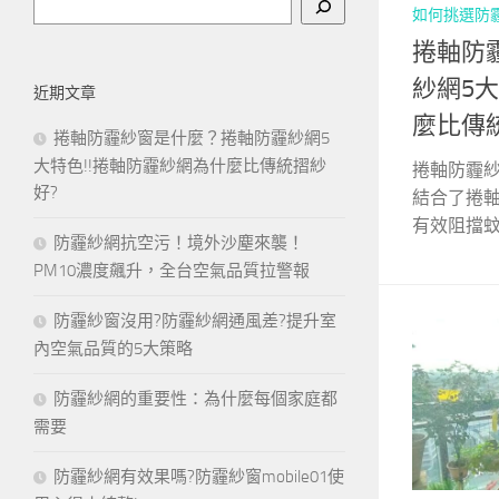
搜
如何挑選防
尋
捲軸防
紗網5大
近期文章
麼比傳
捲軸防霾紗窗是什麼？捲軸防霾紗網5
大特色!!捲軸防霾紗網為什麼比傳統摺紗
捲軸防霾紗
好?
結合了捲
有效阻擋蚊蟲
防霾紗網抗空污！境外沙塵來襲！
PM10濃度飆升，全台空氣品質拉警報
防霾紗窗沒用?防霾紗網通風差?提升室
內空氣品質的5大策略
防霾紗網的重要性：為什麼每個家庭都
需要
防霾紗網有效果嗎?防霾紗窗mobile01使