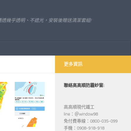
透幾乎透明、不遮光，安裝後贈送清潔套組!
更多資訊
聯絡高高順防霾紗窗:
高高順現代鐵工
line：＠window98
免付費專線：0800-035-099
手機：0908-918-918