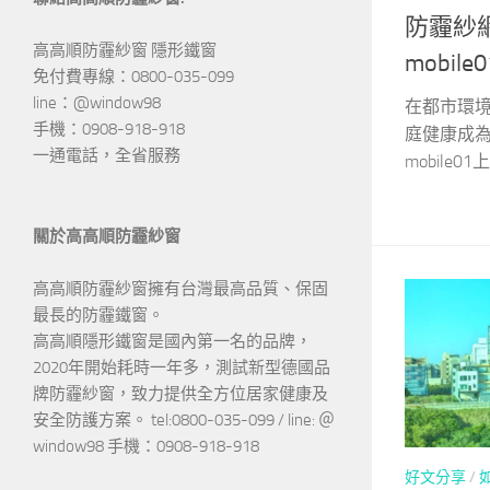
防霾紗
高高順防霾紗窗 隱形鐵窗

mobil
免付費專線：0800-035-099 

line：@window98 

在都市環
手機：0908-918-918 

庭健康成
一通電話，全省服務
mobile01上
關於高高順防霾紗窗
高高順防霾紗窗擁有台灣最高品質、保固
最長的防霾鐵窗。

高高順隱形鐵窗是國內第一名的品牌，
2020年開始耗時一年多，測試新型德國品
牌防霾紗窗，致力提供全方位居家健康及
安全防護方案。 tel:0800-035-099 / line: ＠
window98 手機：0908-918-918
好文分享
/